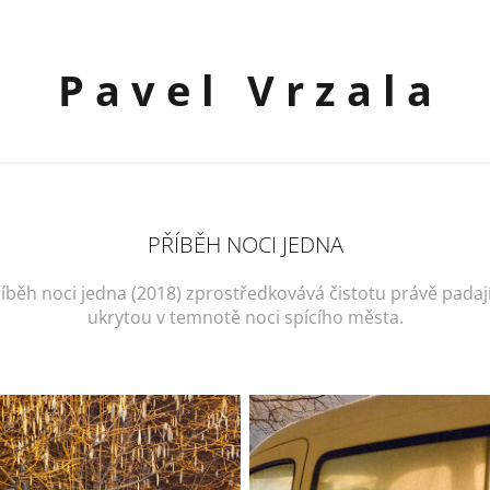
P a v e l   V r z a l a
PŘÍBĚH NOCI JEDNA
říběh noci jedna (2018) zprostředkovává čistotu právě padaj
ukrytou v temnotě noci spícího města.